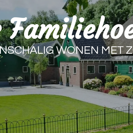
 Familieho
INSCHALIG WONEN MET 