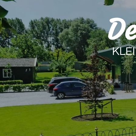
De
KLE