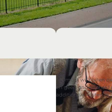
* (Omdat wij buiten d
en geen onderscheid 
additionele kosten in 