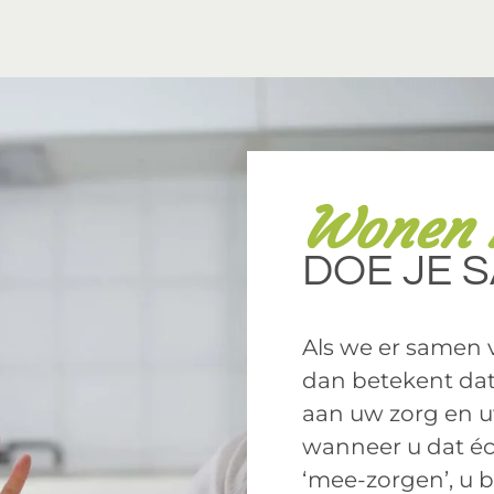
Wonen 
DOE JE 
Als we er samen 
dan betekent dat
aan uw zorg en uw
wanneer u dat éc
‘mee-zorgen’, u 