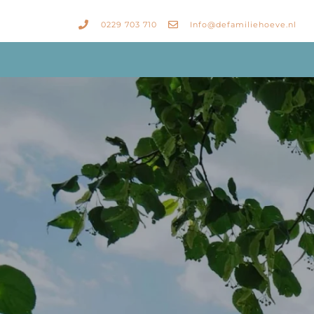
0229 703 710
Info@defamiliehoeve.nl