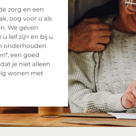
ede zorg en een
ak, oog voor u als
en. We geven
lief zijn en bij u
 en onderhouden
en*, een goed
at je niet alleen
alig wonen met