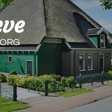
eve
ZORG