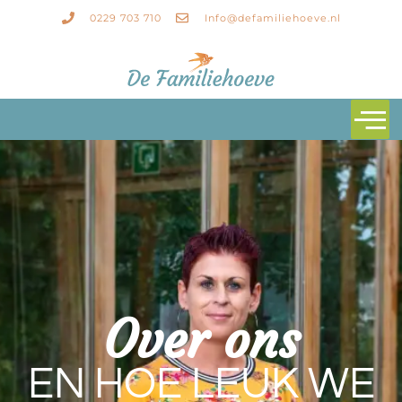
0229 703 710
Info@defamiliehoeve.nl
Over ons
EN HOE LEUK WE